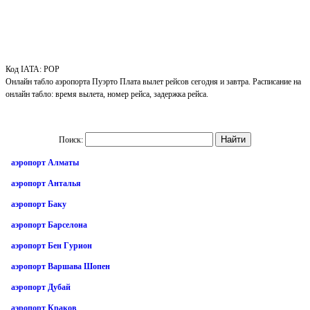
Код IATA: POP
Онлайн табло аэропорта Пуэрто Плата вылет рейсов сегодня и завтра. Расписание на
онлайн табло: время вылета, номер рейса, задержка рейса.
Поиск:
аэропорт Алматы
аэропорт Анталья
аэропорт Баку
аэропорт Барселона
аэропорт Бен Гурион
аэропорт Варшава Шопен
аэропорт Дубай
аэропорт Краков