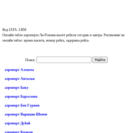
Код IATA: LRM
Онлайн табло аэропорта Ла-Романа вылет рейсов сегодня и завтра. Расписание на
онлайн табло: время вылета, номер рейса, задержка рейса.
Поиск:
аэропорт Алматы
аэропорт Анталья
аэропорт Баку
аэропорт Барселона
аэропорт Бен Гурион
аэропорт Варшава Шопен
аэропорт Дубай
аэропорт Краков