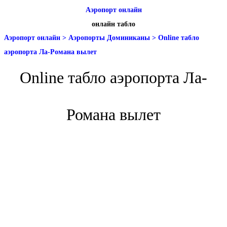
Аэропорт онлайн
онлайн табло
Аэропорт онлайн
>
Аэропорты Доминиканы
>
Online табло
аэропорта Ла-Романа вылет
Online табло аэропорта Ла-
Романа вылет