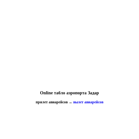
Online табло аэропорта Задар
прилет авиарейсов
→
вылет авиарейсов