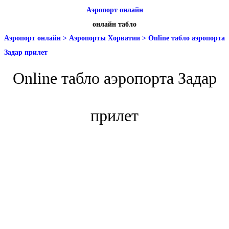
Аэропорт онлайн
онлайн табло
Аэропорт онлайн
>
Аэропорты Хорватии
>
Online табло аэропорта
Задар прилет
Online табло аэропорта Задар
прилет