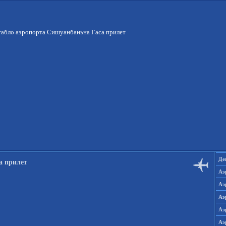
табло аэропорта Сишуанбаньна Гаса прилет
Де
а прилет
Аэ
Аэ
Аэ
Аэ
Аэ