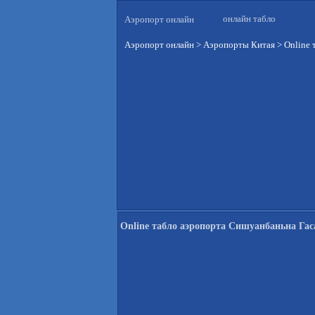
онлайн табло
Аэропорт онлайн
Аэропорт онлайн
>
Аэропорты Китая
>
Online 
Online табло аэропорта Сишуанбаньна Гас