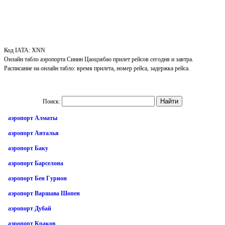
Код IATA: XNN
Онлайн табло аэропорта Синин Цаоцзябао прилет рейсов сегодня и завтра.
Расписание на онлайн табло: время прилета, номер рейса, задержка рейса.
Поиск:
аэропорт Алматы
аэропорт Анталья
аэропорт Баку
аэропорт Барселона
аэропорт Бен Гурион
аэропорт Варшава Шопен
аэропорт Дубай
аэропорт Краков