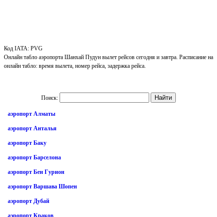
Код IATA: PVG
Онлайн табло аэропорта Шанхай Пудун вылет рейсов сегодня и завтра. Расписание на
онлайн табло: время вылета, номер рейса, задержка рейса.
Поиск:
аэропорт Алматы
аэропорт Анталья
аэропорт Баку
аэропорт Барселона
аэропорт Бен Гурион
аэропорт Варшава Шопен
аэропорт Дубай
аэропорт Краков