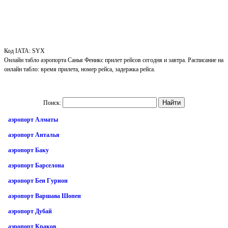
Код IATA: SYX
Онлайн табло аэропорта Санья Феникс прилет рейсов сегодня и завтра. Расписание на
онлайн табло: время прилета, номер рейса, задержка рейса.
Поиск:
аэропорт Алматы
аэропорт Анталья
аэропорт Баку
аэропорт Барселона
аэропорт Бен Гурион
аэропорт Варшава Шопен
аэропорт Дубай
аэропорт Краков