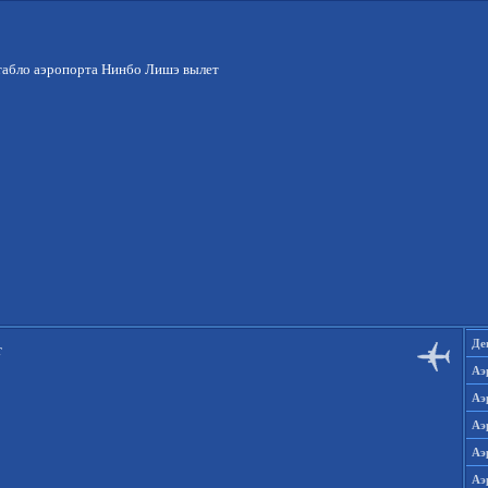
табло аэропорта Нинбо Лишэ вылет
Де
т
Аэ
Аэ
Аэ
Аэ
Аэ