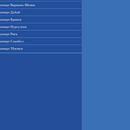
ропорт Варшава Шопен
ропорт Дубай
ропорт Краков
ропорт Нурсултан
ропорт Рига
ропорт Стамбул
ропорт Тбилиси