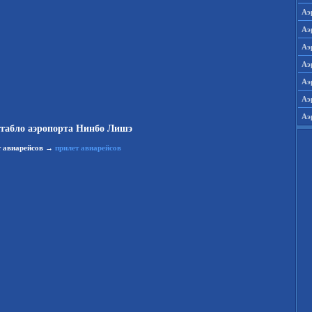
Аэ
Аэ
Аэ
Аэ
Аэ
Аэ
Аэ
 табло аэропорта Нинбо Лишэ
 авиарейсов
→
прилет авиарейсов