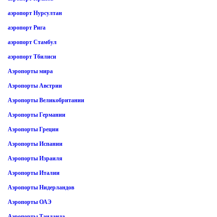
аэропорт Нурсултан
аэропорт Рига
аэропорт Стамбул
аэропорт Тбилиси
Аэропорты мира
Аэропорты Австрии
Аэропорты Великобритании
Аэропорты Германии
Аэропорты Греции
Аэропорты Испании
Аэропорты Израиля
Аэропорты Италии
Аэропорты Нидерландов
Аэропорты ОАЭ
Аэропорты Таиланда