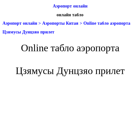
Аэропорт онлайн
онлайн табло
Аэропорт онлайн
>
Аэропорты Китая
>
Online табло аэропорта
Цзямусы Дунцзяо прилет
Online табло аэропорта
Цзямусы Дунцзяо прилет