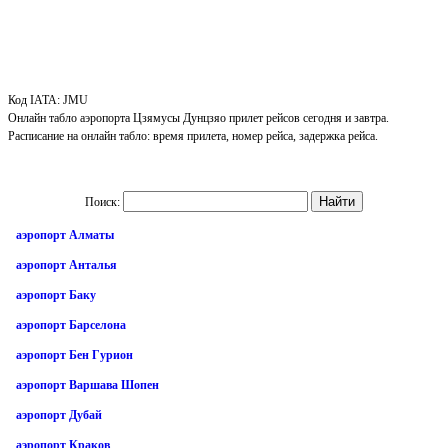
Код IATA: JMU
Онлайн табло аэропорта Цзямусы Дунцзяо прилет рейсов сегодня и завтра.
Расписание на онлайн табло: время прилета, номер рейса, задержка рейса.
Поиск:
аэропорт Алматы
аэропорт Анталья
аэропорт Баку
аэропорт Барселона
аэропорт Бен Гурион
аэропорт Варшава Шопен
аэропорт Дубай
аэропорт Краков