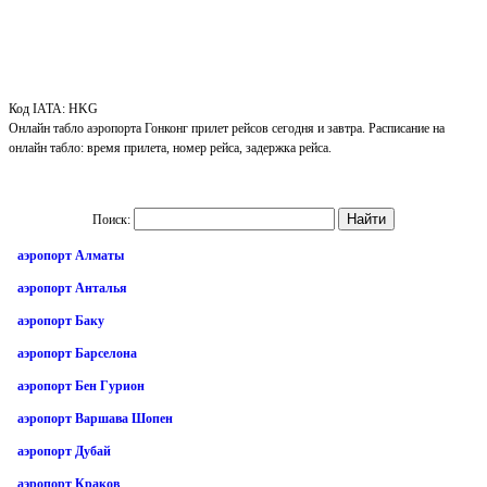
Код IATA: HKG
Онлайн табло аэропорта Гонконг прилет рейсов сегодня и завтра. Расписание на
онлайн табло: время прилета, номер рейса, задержка рейса.
Поиск:
аэропорт Алматы
аэропорт Анталья
аэропорт Баку
аэропорт Барселона
аэропорт Бен Гурион
аэропорт Варшава Шопен
аэропорт Дубай
аэропорт Краков