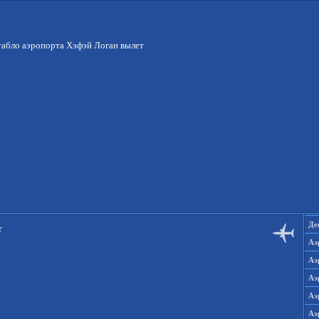
табло аэропорта Хэфэй Логан вылет
Де
т
Аэ
Аэ
Аэ
Аэ
Аэ