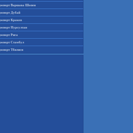
ропорт Варшава Шопен
ропорт Дубай
ропорт Краков
ропорт Нурсултан
ропорт Рига
ропорт Стамбул
ропорт Тбилиси