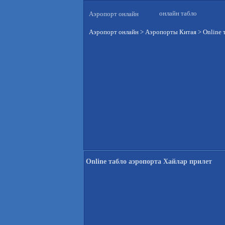
онлайн табло
Аэропорт онлайн
Аэропорт онлайн
>
Аэропорты Китая
>
Online 
Online табло аэропорта Хайлар прилет