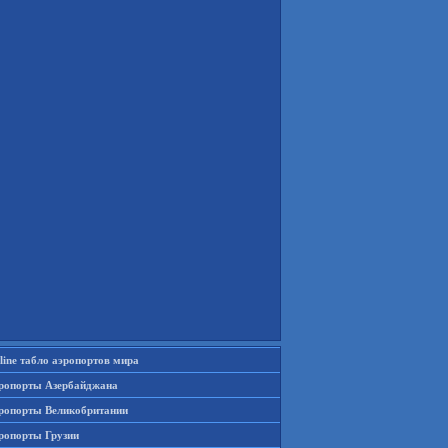
line табло аэропортов мира
ропорты Азербайджана
ропорты Великобритании
ропорты Грузии