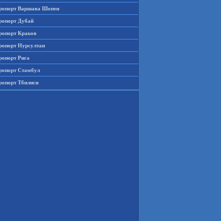
ропорт Варшава Шопен
ропорт Дубай
ропорт Краков
ропорт Нурсултан
ропорт Рига
ропорт Стамбул
ропорт Тбилиси