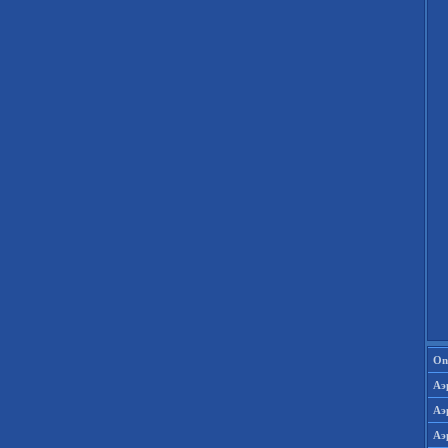
On
Аэ
Аэ
Аэ