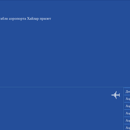
табло аэропорта Хайлар прилет
Де
Аэ
Аэ
Аэ
Аэ
Аэ