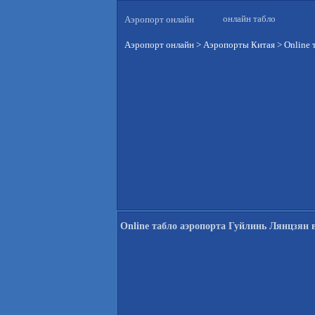
онлайн табло
Аэропорт онлайн
Аэропорт онлайн
>
Аэропорты Китая
>
Online 
Online табло аэропорта Гуйлинь Лянцзян 