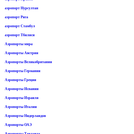
аэропорт Нурсултан
аэропорт Рига
аэропорт Стамбул
аэропорт Тбилиси
Аэропорты мира
Аэропорты Австрии
Аэропорты Великобритании
Аэропорты Германии
Аэропорты Греции
Аэропорты Испании
Аэропорты Израиля
Аэропорты Италии
Аэропорты Нидерландов
Аэропорты ОАЭ
Аэропорты Таиланда