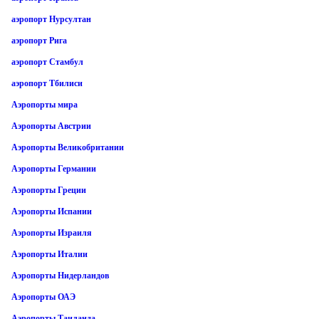
аэропорт Нурсултан
аэропорт Рига
аэропорт Стамбул
аэропорт Тбилиси
Аэропорты мира
Аэропорты Австрии
Аэропорты Великобритании
Аэропорты Германии
Аэропорты Греции
Аэропорты Испании
Аэропорты Израиля
Аэропорты Италии
Аэропорты Нидерландов
Аэропорты ОАЭ
Аэропорты Таиланда