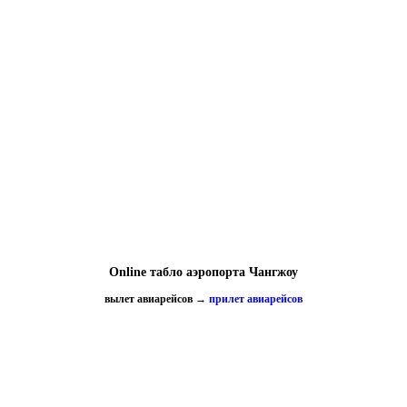
Online табло аэропорта Чангжоу
вылет авиарейсов
→
прилет авиарейсов