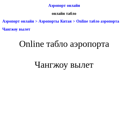
Аэропорт онлайн
онлайн табло
Аэропорт онлайн
>
Аэропорты Китая
>
Online табло аэропорта
Чангжоу вылет
Online табло аэропорта
Чангжоу вылет