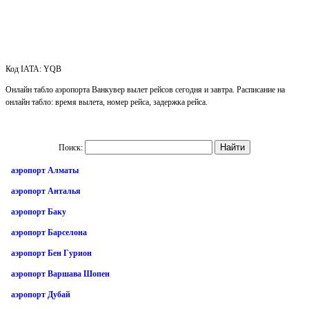
Код IATA: YQB
Онлайн табло аэропорта Ванкувер вылет рейсов сегодня и завтра. Расписание на
онлайн табло: время вылета, номер рейса, задержка рейса.
Поиск:
аэропорт Алматы
аэропорт Анталья
аэропорт Баку
аэропорт Барселона
аэропорт Бен Гурион
аэропорт Варшава Шопен
аэропорт Дубай