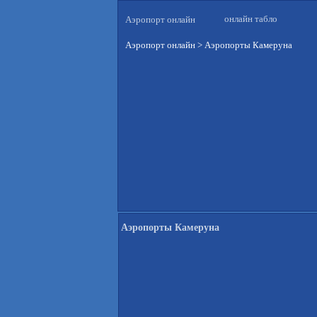
онлайн табло
Аэропорт онлайн
Аэропорт онлайн
>
Аэропорты Камеруна
Аэропорты Камеруна