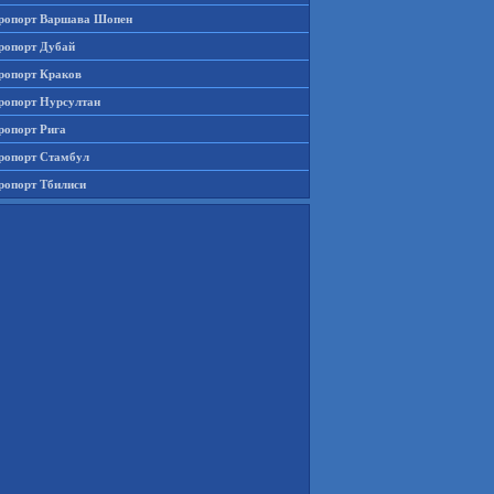
ропорт Варшава Шопен
ропорт Дубай
ропорт Краков
ропорт Нурсултан
ропорт Рига
ропорт Стамбул
ропорт Тбилиси