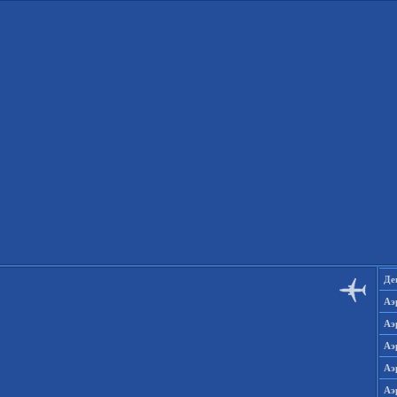
Де
Аэ
Аэ
Аэ
Аэ
Аэ