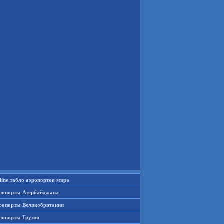
line табло аэропортов мира
ропорты Азербайджана
ропорты Великобритании
ропорты Грузии