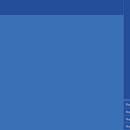
On
Аэ
Аэ
Аэ