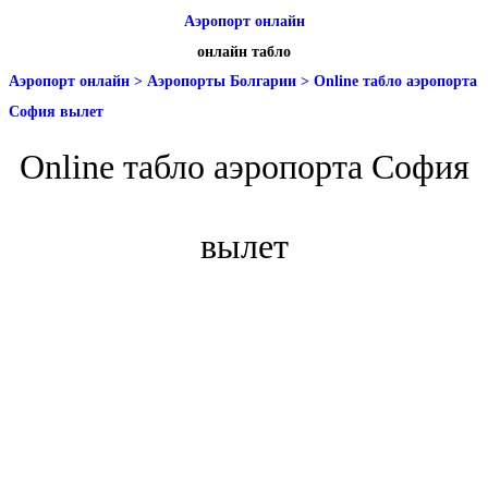
Аэропорт онлайн
онлайн табло
Аэропорт онлайн
>
Аэропорты Болгарии
>
Online табло аэропорта
София вылет
Online табло аэропорта София
вылет