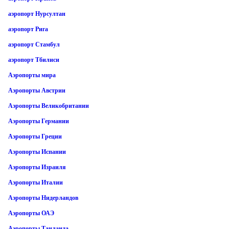
аэропорт Нурсултан
аэропорт Рига
аэропорт Стамбул
аэропорт Тбилиси
Аэропорты мира
Аэропорты Австрии
Аэропорты Великобритании
Аэропорты Германии
Аэропорты Греции
Аэропорты Испании
Аэропорты Израиля
Аэропорты Италии
Аэропорты Нидерландов
Аэропорты ОАЭ
Аэропорты Таиланда