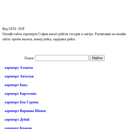
Код IATA: SOF
Онлайн табло аэропорта София вылет рейсов сегодня и завтра. Расписание на онлайн
табло: время вылета, номер рейса, задержка рейса.
Поиск:
аэропорт Алматы
аэропорт Анталья
аэропорт Баку
аэропорт Барселона
аэропорт Бен Гурион
аэропорт Варшава Шопен
аэропорт Дубай
аэропорт Краков