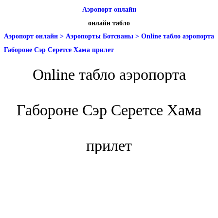
Аэропорт онлайн
онлайн табло
Аэропорт онлайн
>
Аэропорты Ботсваны
>
Online табло аэропорта
Габороне Сэр Серетсе Хама прилет
Online табло аэропорта
Габороне Сэр Серетсе Хама
прилет