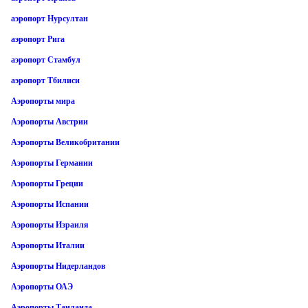
аэропорт Нурсултан
аэропорт Рига
аэропорт Стамбул
аэропорт Тбилиси
Аэропорты мира
Аэропорты Австрии
Аэропорты Великобритании
Аэропорты Германии
Аэропорты Греции
Аэропорты Испании
Аэропорты Израиля
Аэропорты Италии
Аэропорты Нидерландов
Аэропорты ОАЭ
Аэропорты Таиланда