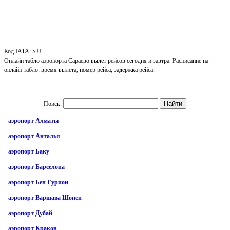
Код IATA: SJJ
Онлайн табло аэропорта Сараево вылет рейсов сегодня и завтра. Расписание на
онлайн табло: время вылета, номер рейса, задержка рейса.
Поиск:
аэропорт Алматы
аэропорт Анталья
аэропорт Баку
аэропорт Барселона
аэропорт Бен Гурион
аэропорт Варшава Шопен
аэропорт Дубай
аэропорт Краков