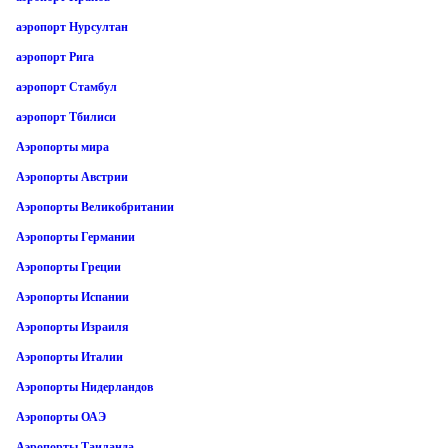
аэропорт Нурсултан
аэропорт Рига
аэропорт Стамбул
аэропорт Тбилиси
Аэропорты мира
Аэропорты Австрии
Аэропорты Великобритании
Аэропорты Германии
Аэропорты Греции
Аэропорты Испании
Аэропорты Израиля
Аэропорты Италии
Аэропорты Нидерландов
Аэропорты ОАЭ
Аэропорты Таиланда