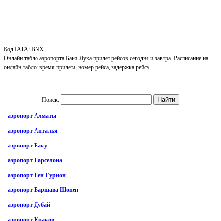
Код IATA: BNX
Онлайн табло аэропорта Баня-Лука прилет рейсов сегодня и завтра. Расписание на
онлайн табло: время прилета, номер рейса, задержка рейса.
Поиск:
аэропорт Алматы
аэропорт Анталья
аэропорт Баку
аэропорт Барселона
аэропорт Бен Гурион
аэропорт Варшава Шопен
аэропорт Дубай
аэропорт Краков