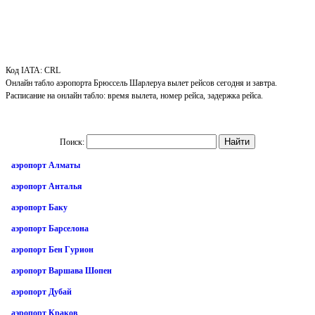
Код IATA: CRL
Онлайн табло аэропорта Брюссель Шарлеруа вылет рейсов сегодня и завтра.
Расписание на онлайн табло: время вылета, номер рейса, задержка рейса.
Поиск:
аэропорт Алматы
аэропорт Анталья
аэропорт Баку
аэропорт Барселона
аэропорт Бен Гурион
аэропорт Варшава Шопен
аэропорт Дубай
аэропорт Краков