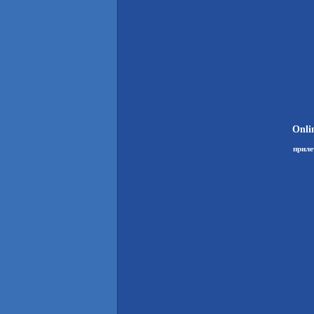
Onli
приле