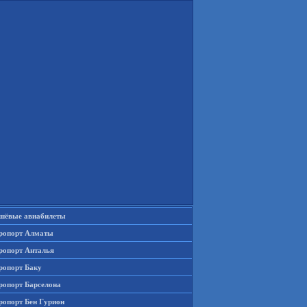
шёвые авиабилеты
ропорт Алматы
ропорт Анталья
ропорт Баку
ропорт Барселона
ропорт Бен Гурион