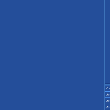
On
Аэ
Аэ
Аэ