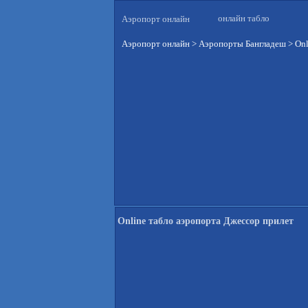
онлайн табло
Аэропорт онлайн
Аэропорт онлайн
>
Аэропорты Бангладеш
>
Onl
Online табло аэропорта Джессор прилет