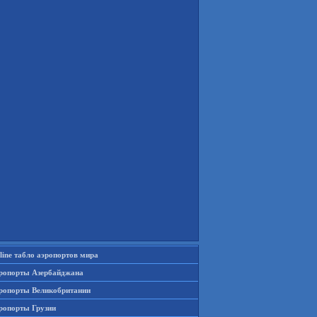
line табло аэропортов мира
ропорты Азербайджана
ропорты Великобритании
ропорты Грузии