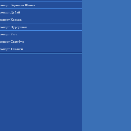
ропорт Варшава Шопен
ропорт Дубай
ропорт Краков
ропорт Нурсултан
ропорт Рига
ропорт Стамбул
ропорт Тбилиси