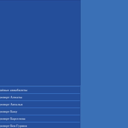
шёвые авиабилеты
ропорт Алматы
ропорт Анталья
ропорт Баку
ропорт Барселона
ропорт Бен Гурион