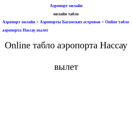
Аэропорт онлайн
онлайн табло
Аэропорт онлайн
>
Аэропорты Багамских островов
>
Online табло
аэропорта Нассау вылет
Online табло аэропорта Нассау
вылет