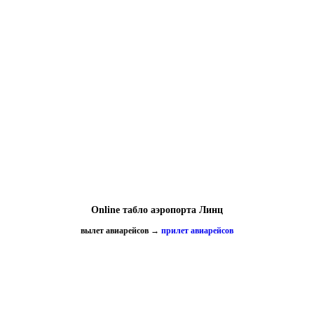
Online табло аэропорта Линц
вылет авиарейсов
→
прилет авиарейсов