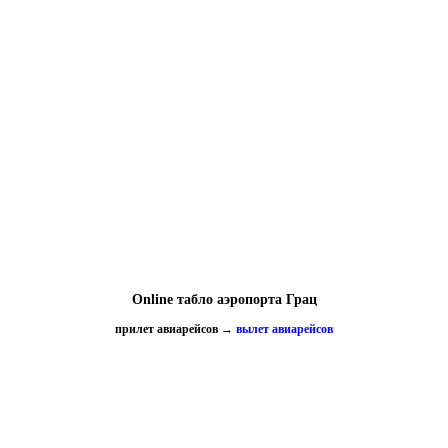
Online табло аэропорта Грац
прилет авиарейсов
→
вылет авиарейсов