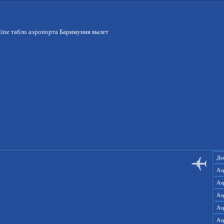
line табло аэропорта Баримуния вылет
Де
Аэ
Аэ
Аэ
Аэ
Аэ