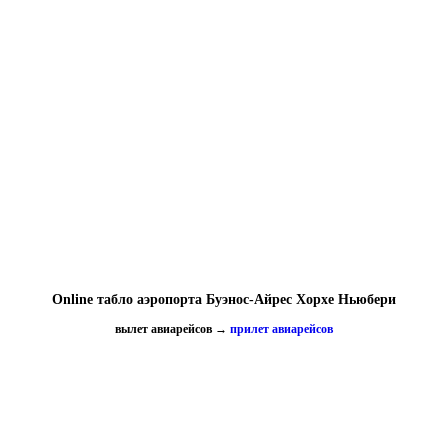
Online табло аэропорта Буэнос-Айрес Хорхе Ньюбери
вылет авиарейсов
→
прилет авиарейсов