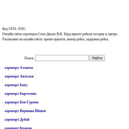
Код IATA: ANU
Онлайн табло аэропорта Сент-Джонс В.К. Бёрд прилет рейсов сегодня и завтра.
Расписание на онлайн табло: время прилета, номер рейса, задержка рейса.
Поиск:
аэропорт Алматы
аэропорт Анталья
аэропорт Баку
аэропорт Барселона
аэропорт Бен Гурион
аэропорт Варшава Шопен
аэропорт Дубай
аэропорт Краков