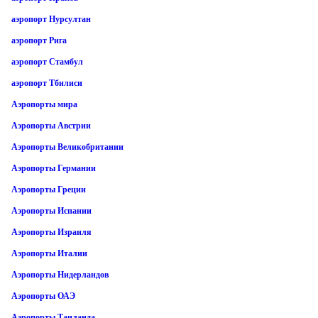
аэропорт Нурсултан
аэропорт Рига
аэропорт Стамбул
аэропорт Тбилиси
Аэропорты мира
Аэропорты Австрии
Аэропорты Великобритании
Аэропорты Германии
Аэропорты Греции
Аэропорты Испании
Аэропорты Израиля
Аэропорты Италии
Аэропорты Нидерландов
Аэропорты ОАЭ
Аэропорты Таиланда