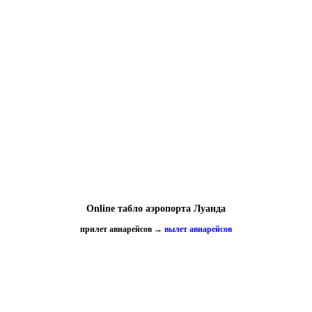
Online табло аэропорта Луанда
прилет авиарейсов
→
вылет авиарейсов