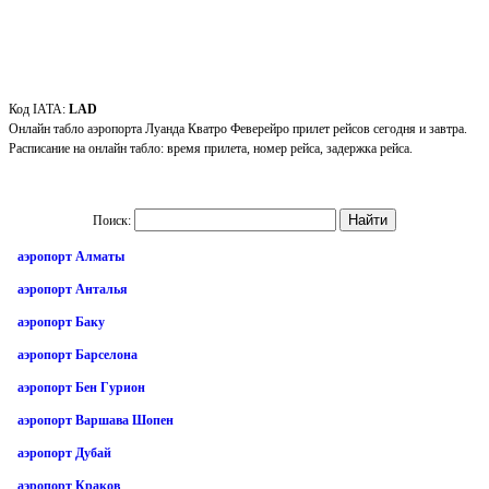
Код IATA:
LAD
Онлайн табло аэропорта Луанда Кватро Феверейро прилет рейсов сегодня и завтра.
Расписание на онлайн табло: время прилета, номер рейса, задержка рейса.
Поиск:
аэропорт Алматы
аэропорт Анталья
аэропорт Баку
аэропорт Барселона
аэропорт Бен Гурион
аэропорт Варшава Шопен
аэропорт Дубай
аэропорт Краков