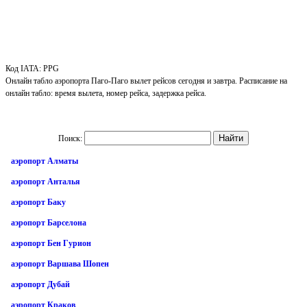
Код IATA: PPG
Онлайн табло аэропорта Паго-Паго вылет рейсов сегодня и завтра. Расписание на
онлайн табло: время вылета, номер рейса, задержка рейса.
Поиск:
аэропорт Алматы
аэропорт Анталья
аэропорт Баку
аэропорт Барселона
аэропорт Бен Гурион
аэропорт Варшава Шопен
аэропорт Дубай
аэропорт Краков