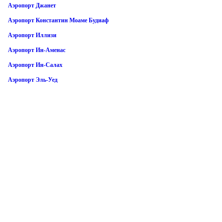
Аэропорт Джанет
Аэропорт Константин Моаме Будиаф
Аэропорт Иллизи
Аэропорт Ин-Аменас
Аэропорт Ин-Салах
Аэропорт Эль-Уед