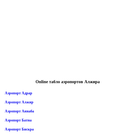
Online табло аэропортов Алжира
Аэропорт Адрар
Аэропорт Алжир
Аэропорт Аннаба
Аэропорт Батна
Аэропорт Бискра