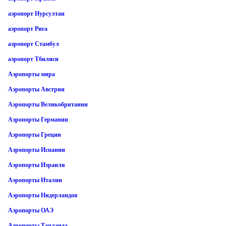
аэропорт Нурсултан
аэропорт Рига
аэропорт Стамбул
аэропорт Тбилиси
Аэропорты мира
Аэропорты Австрии
Аэропорты Великобритании
Аэропорты Германии
Аэропорты Греции
Аэропорты Испании
Аэропорты Израиля
Аэропорты Италии
Аэропорты Нидерландов
Аэропорты ОАЭ
Аэропорты Таиланда