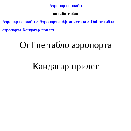
Аэропорт онлайн
онлайн табло
Аэропорт онлайн
>
Аэропорты Афганистана
>
Online табло
аэропорта Кандагар прилет
Online табло аэропорта
Кандагар прилет