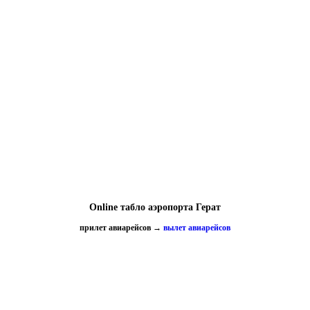
Online табло аэропорта Герат
прилет авиарейсов
→
вылет авиарейсов