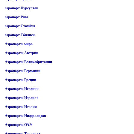
аэропорт Нурсултан
аэропорт Рига
аэропорт Стамбул
аэропорт Тбилиси
Аэропорты мира
Аэропорты Австрии
Аэропорты Великобритании
Аэропорты Германии
Аэропорты Греции
Аэропорты Испании
Аэропорты Израиля
Аэропорты Италии
Аэропорты Нидерландов
Аэропорты ОАЭ
Аэропорты Таиланда